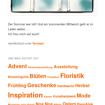
Der Sommer war toll! Und am kommenden Mittwoch geht er im
Laden weiter….
Ich freu mich auf euch!
Veröffentlicht unter
Termine!
UND WAS SUCHST DU?
Advent
Ausstellung
Adventsausstellung
Floristik
Blüten
Bloomingville
Findelhof
Geschenke
Frühling
Herbst
Handtasche
Inspiration
Mode
Kunsthandwerk
Karten
Ostern
Noa Noa
Penn&Ink
Muttertag
nice things
Nähen