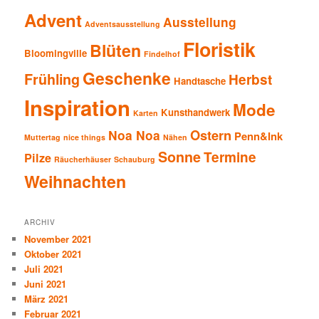
Advent
Ausstellung
Adventsausstellung
Floristik
Blüten
Bloomingville
Findelhof
Geschenke
Frühling
Herbst
Handtasche
Inspiration
Mode
Kunsthandwerk
Karten
Ostern
Noa Noa
Penn&Ink
Muttertag
nice things
Nähen
Sonne
Termine
Pilze
Räucherhäuser
Schauburg
Weihnachten
ARCHIV
November 2021
Oktober 2021
Juli 2021
Juni 2021
März 2021
Februar 2021