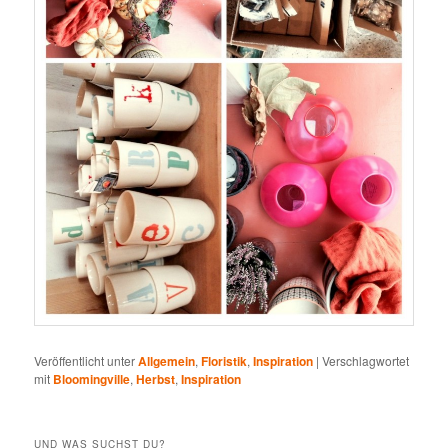
Veröffentlicht unter
Allgemein
,
Floristik
,
Inspiration
|
Verschlagwortet
mit
Bloomingville
,
Herbst
,
Inspiration
UND WAS SUCHST DU?