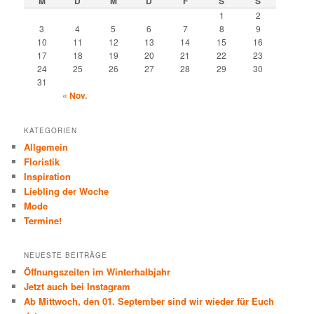
M
D
M
D
F
S
S
1
2
3
4
5
6
7
8
9
10
11
12
13
14
15
16
17
18
19
20
21
22
23
24
25
26
27
28
29
30
31
« Nov.
KATEGORIEN
Allgemein
Floristik
Inspiration
Liebling der Woche
Mode
Termine!
NEUESTE BEITRÄGE
Öffnungszeiten im Winterhalbjahr
Jetzt auch bei Instagram
Ab Mittwoch, den 01. September sind wir wieder für Euch